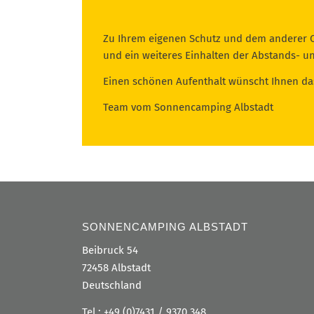
Zu Ihrem eigenen Schutz und dem anderer Ca
und ein weiteres Einhalten der Abstands- u
Einen schönen Aufenthalt wünscht Ihnen da
Team vom Sonnencamping Albstadt
SONNENCAMPING ALBSTADT
Beibruck 54
72458 Albstadt
Deutschland
Tel.:
+49 (0)7431 / 9370 348