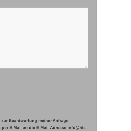
 zur Beantwortung meiner Anfrage
t per E-Mail an die E-Mail-Adresse info@hls-