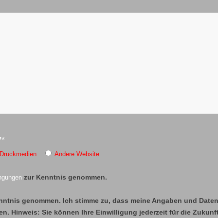
?*
Druckmedien
Andere Website
ingungen
zur Kenntnis genommen.
nntnis genommen. Ich stimme zu, dass meine Angaben und Daten
. Hinweis: Sie können Ihre Einwilligung jederzeit für die Zukunf