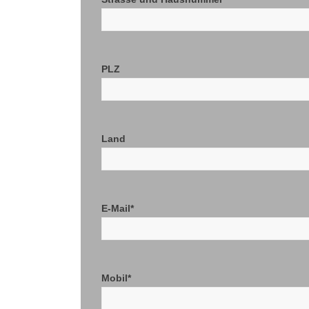
PLZ
Land
E-Mail*
Mobil*