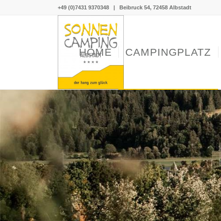
+49 (0)7431 9370348
|
Beibruck 54, 72458 Albstadt
HOME
CAMPINGPLATZ