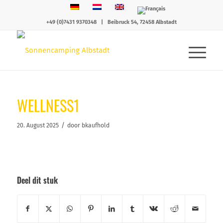
+49 (0)7431 9370348
|
Beibruck 54, 72458 Albstadt
WELLNESS1
/
20. August 2025
door
bkaufhold
Deel dit stuk