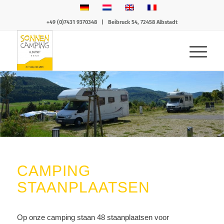
+49 (0)7431 9370348
|
Beibruck 54, 72458 Albstadt
CAMPING
STAANPLAATSEN
Vakantiecamping
Op onze camping staan 48 staanplaatsen voor