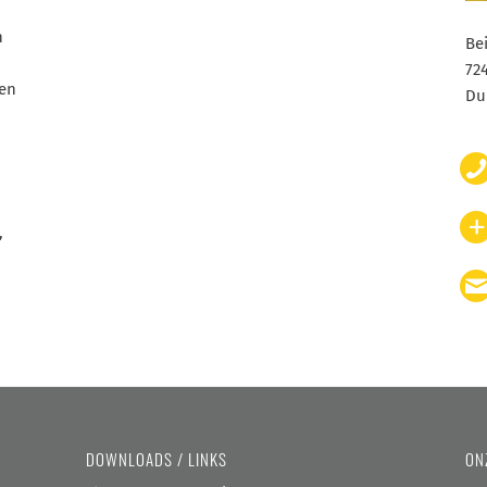
n
Be
72
en
Du
,
DOWNLOADS / LINKS
ON