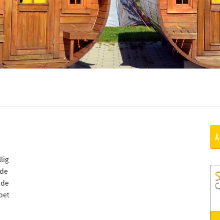
A
lig
ide
 de
oet