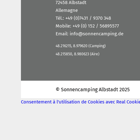
72458 Albstadt
Allemagne
Tél.:
+49 (0)7431 / 9370 348
Mobile:
+49 (0) 152 / 56895577
Email:
info@sonnencamping.de
48.216215, 8.979620 (Camping)
48.215850, 8.980623 (Aire)
© Sonnencamping Albstadt 2025
Consentement à l'utilisation de Cookies avec Real Cook