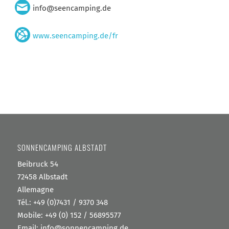
info@seencamping.de
www.seencamping.de/fr
SONNENCAMPING ALBSTADT
Beibruck 54
72458 Albstadt
Allemagne
Tél.:
+49 (0)7431 / 9370 348
Mobile:
+49 (0) 152 / 56895577
Email:
info@sonnencamping.de